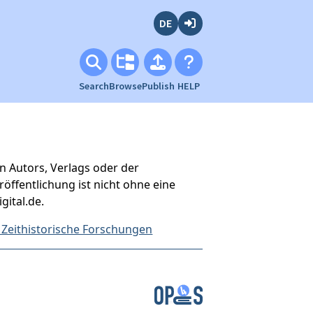
Deutsch
Login
Search
Browse
Publish
HELP
n Autors, Verlags oder der
röffentlichung ist nicht ohne eine
gital.de.
t Zeithistorische Forschungen